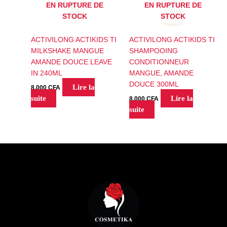
EN RUPTURE DE
EN RUPTURE DE
STOCK
STOCK
ACTIVILONG ACTIKIDS TI
ACTIVILONG ACTIKIDS TI
MILKSHAKE MANGUE
SHAMPOOING
AMANDE DOUCE LEAVE
CONDITIONNEUR
IN 240ML
MANGUE, AMANDE
DOUCE 300ML
Lire la
8,000
CFA
suite
Lire la
8,000
CFA
suite