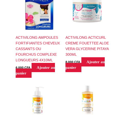
ACTIVILONG AMPOULES
ACTIVILONG ACTICURL
FORTIFIANTES CHEVEUX
CREME FOUETTEE ALOE
CASSANTS OU
VERA GLYCERINE PITAYA
FOURCHUS COMPLEXE
300ML
LONGUEURS 4X10ML
Ajouter au
8,000
CFA
Ajouter au
panier
6,000
CFA
panier