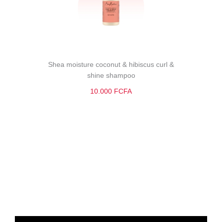
Shea moisture coconut & hibiscus curl &
shine shampoo
10.000 FCFA
Découvrir
Découvrir