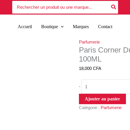
quantité
Search
Vanilla
for:
de
Pendor
Paris
Scents
Corner
100ML
Accueil
Boutique
Marques
Contact
Dusky
Vanilla
Parfumerie
Pendora
Paris Corner D
Scents
100ML
100ML
18,000
CFA
-
Ajouter au panier
Catégorie :
Parfumerie