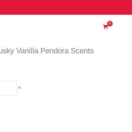
a
usky Vanilla Pendora Scents
+