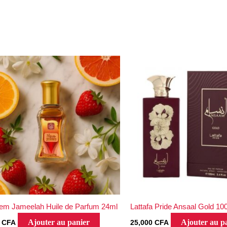
em Jameelah Huile de Parfum 24ml
Lattafa Pride Ansaal Gold 1
Ajouter au panier
Ajouter au p
0
CFA
25,000
CFA