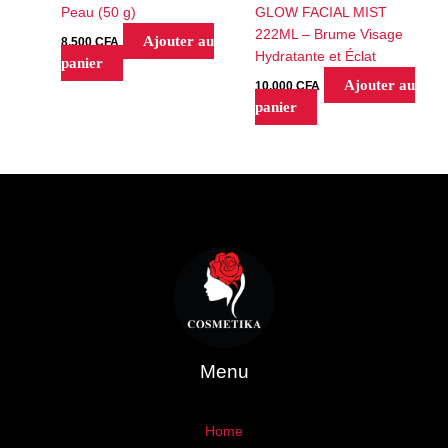
Peau (50 g)
GLOW FACIAL MIST
222ML – Brume Visage
Ajouter au
8,500
CFA
Hydratante et Éclat
panier
Ajouter au
10,000
CFA
panier
Menu
Home