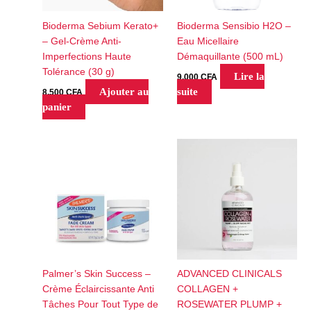
Bioderma Sebium Kerato+
Bioderma Sensibio H2O –
– Gel-Crème Anti-
Eau Micellaire
Imperfections Haute
Démaquillante (500 mL)
Tolérance (30 g)
Lire la
9,000
CFA
Ajouter au
suite
8,500
CFA
panier
Palmer’s Skin Success –
ADVANCED CLINICALS
Crème Éclaircissante Anti
COLLAGEN +
Tâches Pour Tout Type de
ROSEWATER PLUMP +