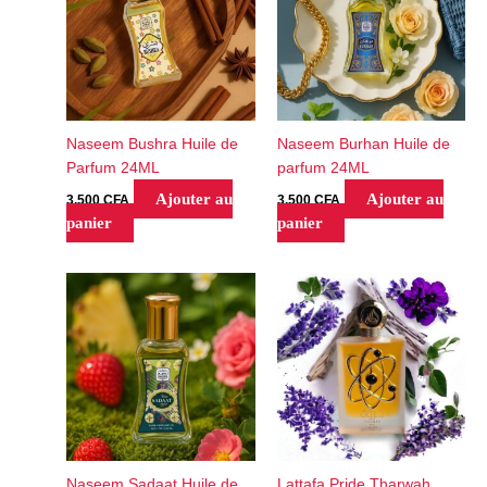
Naseem Bushra Huile de
Naseem Burhan Huile de
Parfum 24ML
parfum 24ML
Ajouter au
Ajouter au
3,500
CFA
3,500
CFA
panier
panier
Naseem Sadaat Huile de
Lattafa Pride Tharwah