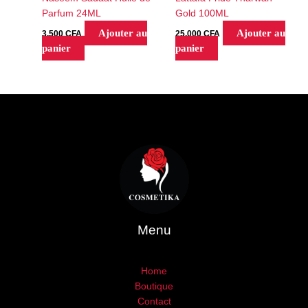
Parfum 24ML
Gold 100ML
Ajouter au
Ajouter au
3,500
CFA
25,000
CFA
panier
panier
Menu
Home
Boutique
Contact