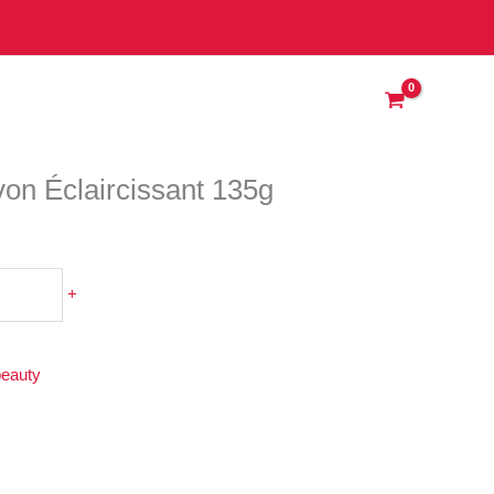
issant
von Éclaircissant 135g
+
beauty