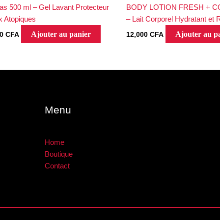
as 500 ml – Gel Lavant Protecteur
BODY LOTION FRESH + C
 Atopiques
– Lait Corporel Hydratant et 
Ajouter au panier
Ajouter au p
00
CFA
12,000
CFA
Menu
Home
Boutique
Contact