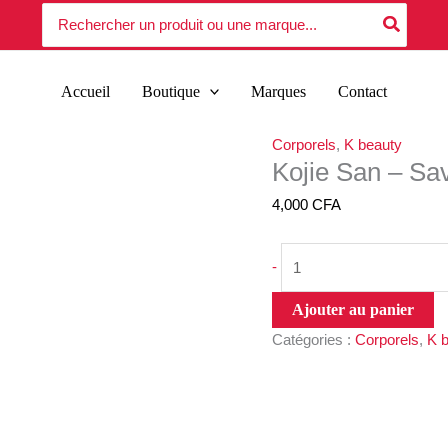
quantité
Search
Savon
for:
de
Éclairc
Kojie
135g
San
Accueil
Boutique
Marques
Contact
–
Savon
Corporels
,
K beauty
Éclaircissant
Kojie San – Sa
135g
4,000
CFA
-
Ajouter au panier
Catégories :
Corporels
,
K 