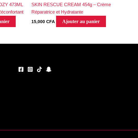
OZY 473ML
SKIN RESCUE CREAM 454g – Crème
Réconfortant
Réparatrice et Hydratante
anier
Ajouter au panier
15,000
CFA