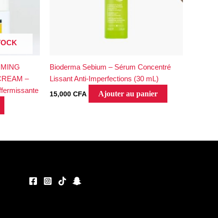
TOCK
RMING
Bioderma Sebium – Sérum Concentré
CREAM –
Lissant Anti-Imperfections (30 mL)
fermissante
Ajouter au panier
15,000
CFA