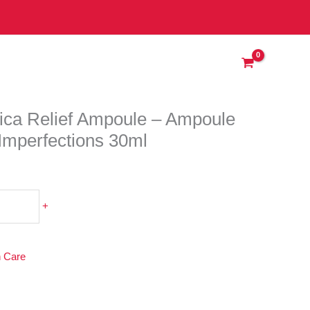
f
oule
oule
sante
rfections
rica Relief Ampoule – Ampoule
l
-Imperfections 30ml
+
n Care