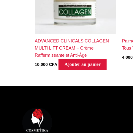
ADVANCED CLINICALS COLLAGEN
Palme
MULTI LIFT CREAM – Crème
Tous 
Raffermissante et Anti-Âge
4,00
Ajouter au panier
10,000
CFA