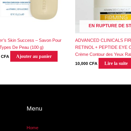
EN RUPTURE DE S
r’s Skin Success – Savon Pour
ADVANCED CLINICALS FI
Types De Peau (100 g)
RETINOL + PEPTIDE EYE 
Crème Contour des Yeux Raf
Ajouter au panier
0
CFA
Lire la suite
10,000
CFA
Menu
Home