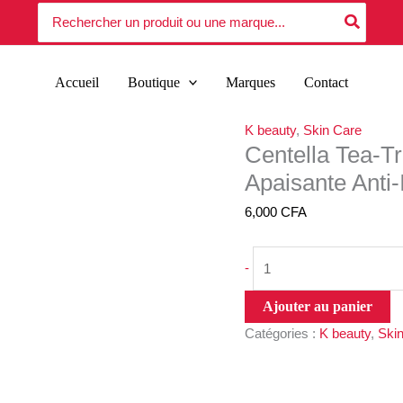
quantité
Search
Relie
for:
de
Amp
Centella
–
Tea-
Amp
Accueil
Boutique
Marques
Contact
Trica
Apai
Relief
Anti-
K beauty
,
Skin Care
Ampoule
Impe
Centella Tea-T
–
30m
Apaisante Anti
Ampoule
Apaisante
6,000
CFA
Anti-
Imperfections
-
30ml
Ajouter au panier
Catégories :
K beauty
,
Ski