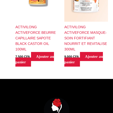
ACTIVILONG
ACTIVILONG
ACTIVEFORCE BEURRE
ACTIVEFORCE MASQUE-
CAPILLAIRE SAPOTE
SOIN FORTIFIANT
BLACK CASTOR OIL
NOURRIT ET REVITALISE
100ML
300ML
Ajouter au
Ajouter au
7,500
CFA
9,000
CFA
panier
panier