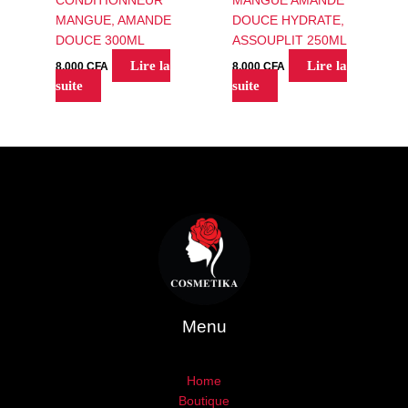
CONDITIONNEUR
MANGUE AMANDE
MANGUE, AMANDE
DOUCE HYDRATE,
DOUCE 300ML
ASSOUPLIT 250ML
Lire la
Lire la
8,000
CFA
8,000
CFA
suite
suite
Menu
Home
Boutique