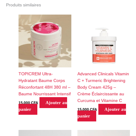
Produits similaires
TOPICREM Ultra-
Advanced Clinicals Vitamin
Hydratant Baume Corps
C + Turmeric Brightening
Réconfortant 48H 380 ml –
Body Cream 425g –
Baume Nourrissant Intensif
Crème Éclaircissante au
Curcuma et Vitamine C
Ajouter au
15,000
CFA
panier
Ajouter au
15,000
CFA
panier