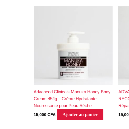
Advanced Clinicals Manuka Honey Body
ADVA
Cream 454g – Crème Hydratante
RECO
Nourrissante pour Peau Sèche
Répar
Ajouter au panier
15,000
CFA
15,0