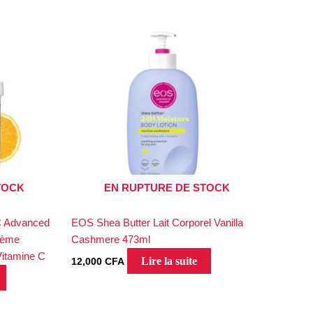
TOCK
EN RUPTURE DE STOCK
C Advanced
EOS Shea Butter Lait Corporel Vanilla
rème
Cashmere 473ml
Vitamine C
Lire la suite
12,000
CFA