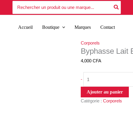
quantité
Search
extrait
for:
de
de
Byphasse
blé
Lait
500ML
Accueil
Boutique
Marques
Contact
Eclaircissant
extrait
Corporels
de
Byphasse Lait E
blé
500ML
4,000
CFA
-
Ajouter au panier
Catégorie :
Corporels