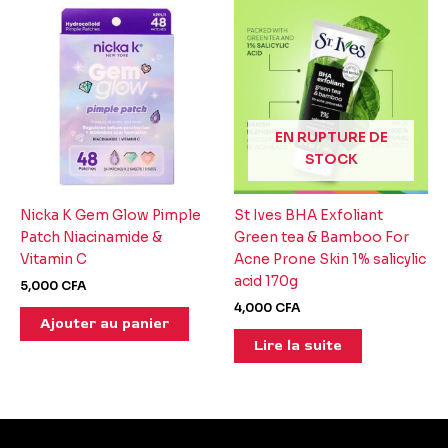
EN RUPTURE DE
STOCK
Nicka K Gem Glow Pimple
St Ives BHA Exfoliant
Patch Niacinamide &
Green tea & Bamboo For
Vitamin C
Acne Prone Skin 1% salicylic
acid 170g
5,000
CFA
4,000
CFA
Ajouter au panier
Lire la suite